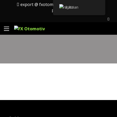
export @ fxotomotiv.com
Английский
Russian
Русский